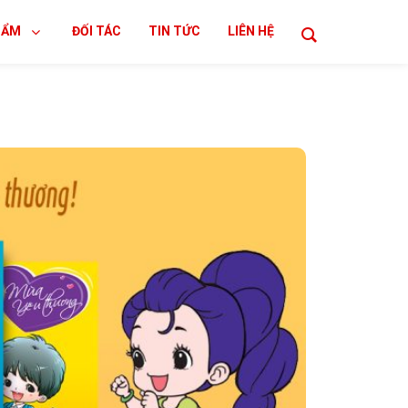
HẨM
ĐỐI TÁC
TIN TỨC
LIÊN HỆ