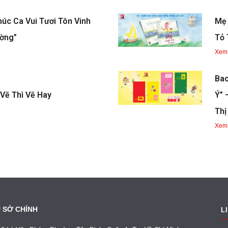
húc Ca Vui Tươi Tôn Vinh
Mẹ 
ường”
Tỏ 
Xem
Bao
Vẽ Thì Vẽ Hay
Ý” 
Thị
Xem
 SỞ CHÍNH
L