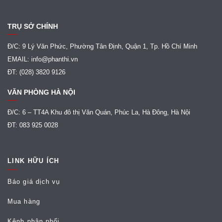
TRỤ SỞ CHÍNH
Đ/C: 9 Lý Văn Phức, Phường Tân Định, Quận 1, Tp. Hồ Chí Minh
EMAIL: info@phanthi.vn
ĐT: (028) 3820 9126
VĂN PHÒNG HÀ NỘI
Đ/C: 6 – TT4A Khu đô thị Văn Quán, Phúc La, Hà Đông, Hà Nội
ĐT: 083 925 0028
LINK HỮU ÍCH
Báo giá dịch vụ
Mua hàng
Kênh phân phối