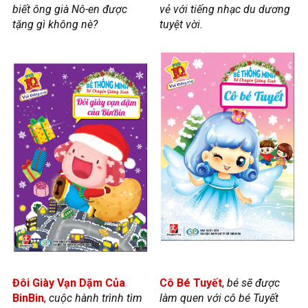
biết ông già Nô-en được
vẻ với tiếng nhạc du dương
tặng gì không nè?
tuyệt vời.
Đôi Giày Vạn Dặm Của
Cô Bé Tuyết
,
bé sẽ được
BinBin
,
cuộc hành trình tìm
làm quen với cô bé Tuyết