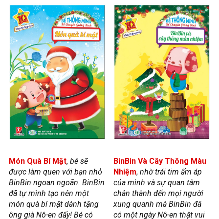
Món Quà Bí Mật
,
bé sẽ
BinBin Và Cây Thông Màu
được làm quen với bạn nhỏ
Nhiệm
,
nhờ trái tim ấm áp
BinBin ngoan ngoãn. BinBin
của mình và sự quan tâm
đã tự mình tạo nên một
chân thành đến mọi người
món quà bí mật dành tặng
xung quanh mà BinBin đã
ông già Nô-en đấy! Bé có
có một ngày Nô-en thật vui