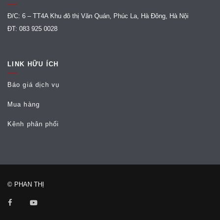
Đ/C: 6 – TT4A Khu đô thị Văn Quán, Phúc La, Hà Đông, Hà Nội
ĐT: 083 925 0028
LINK HỮU ÍCH
Báo giá dịch vụ
Mua hàng
Kênh phân phối
© PHAN THỊ